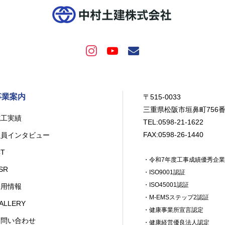
事業案内
〒515-0033
三重県松阪市垣鼻町756
施工実績
TEL:0598-21-1622
FAX:0598-26-1440
社員インタビュー
CT
・令和7年度工事成績優秀企
SR
・ISO9001認証
・ISO45001認証
採用情報
・M-EMSステップ2認証
ALLERY
・健康事業所宣言認定
お問い合わせ
・健康経営優良法人認定