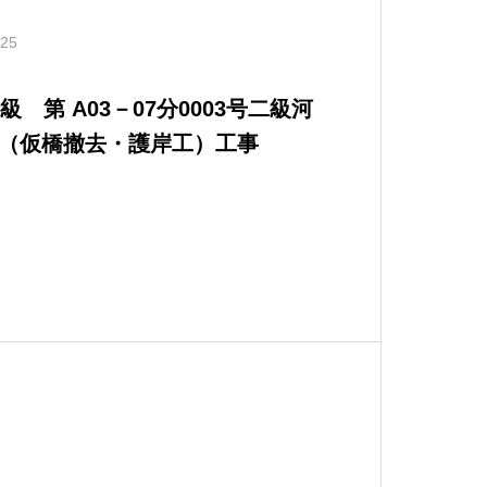
.25
 第 A03－07分0003号二級河
（仮橋撤去・護岸工）工事