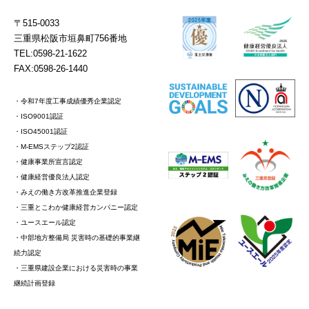
〒515-0033
三重県松阪市垣鼻町756番地
TEL:0598-21-1622
FAX:0598-26-1440
・令和7年度工事成績優秀企業認定
・ISO9001認証
・ISO45001認証
・M-EMSステップ2認証
・健康事業所宣言認定
・健康経営優良法人認定
・みえの働き方改革推進企業登録
・三重とこわか健康経営カンパニー認定
・ユースエール認定
・中部地方整備局 災害時の基礎的事業継
続力認定
・三重県建設企業における災害時の事業
継続計画登録