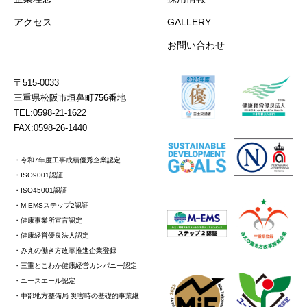
アクセス
GALLERY
お問い合わせ
〒515-0033
三重県松阪市垣鼻町756番地
TEL:0598-21-1622
FAX:0598-26-1440
・令和7年度工事成績優秀企業認定
・ISO9001認証
・ISO45001認証
・M-EMSステップ2認証
・健康事業所宣言認定
・健康経営優良法人認定
・みえの働き方改革推進企業登録
・三重とこわか健康経営カンパニー認定
・ユースエール認定
・中部地方整備局 災害時の基礎的事業継