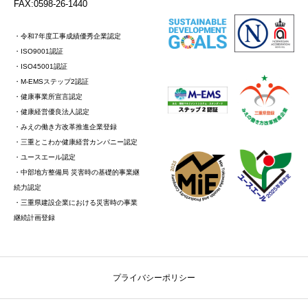
FAX:0598-26-1440
・令和7年度工事成績優秀企業認定
・ISO9001認証
・ISO45001認証
・M-EMSステップ2認証
・健康事業所宣言認定
・健康経営優良法人認定
・みえの働き方改革推進企業登録
・三重とこわか健康経営カンパニー認定
・ユースエール認定
・中部地方整備局 災害時の基礎的事業継
続力認定
・三重県建設企業における災害時の事業
継続計画登録
プライバシーポリシー