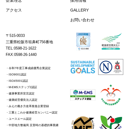
企業理念
採用情報
アクセス
GALLERY
お問い合わせ
〒515-0033
三重県松阪市垣鼻町756番地
TEL:0598-21-1622
FAX:0598-26-1440
・令和7年度工事成績優秀企業認定
・ISO9001認証
・ISO45001認証
・M-EMSステップ2認証
・健康事業所宣言認定
・健康経営優良法人認定
・みえの働き方改革推進企業登録
・三重とこわか健康経営カンパニー認定
・ユースエール認定
・中部地方整備局 災害時の基礎的事業継