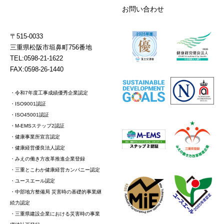
お問い合わせ
〒515-0033
三重県松阪市垣鼻町756番地
TEL:0598-21-1622
FAX:0598-26-1440
・令和7年度工事成績優秀企業認定
・ISO9001認証
・ISO45001認証
・M-EMSステップ2認証
・健康事業所宣言認定
・健康経営優良法人認定
・みえの働き方改革推進企業登録
・三重とこわか健康経営カンパニー認定
・ユースエール認定
・中部地方整備局 災害時の基礎的事業継
続力認定
・三重県建設企業における災害時の事業