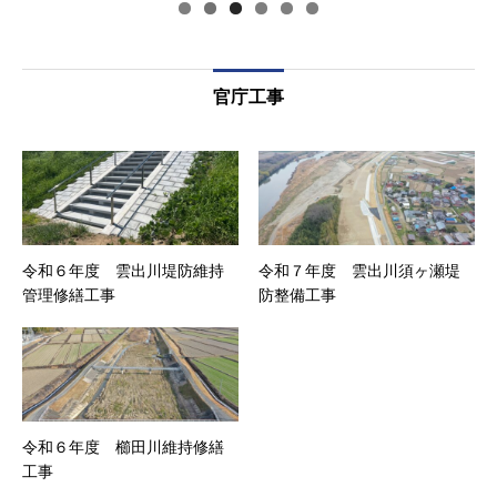
官庁工事
令和６年度 雲出川堤防維持
令和７年度 雲出川須ヶ瀬堤
管理修繕工事
防整備工事
令和６年度 櫛田川維持修繕
工事