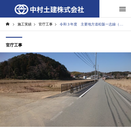
施工実績
官庁工事
令和３年度 主要地方道松阪一志線（阿坂工区）ほか２線道路交通安全対策工事（あんしん路肩）
官庁工事