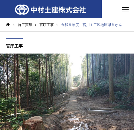
施工実績
官庁工事
令和５年度 宮川１工区地区県営かんがい排水事業（一般）相可線廃線工事
官庁工事