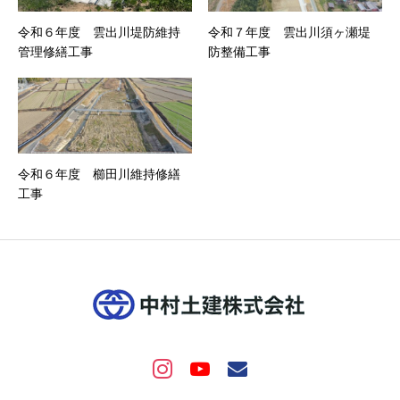
令和６年度 雲出川堤防維持
令和７年度 雲出川須ヶ瀬堤
管理修繕工事
防整備工事
令和６年度 櫛田川維持修繕
工事