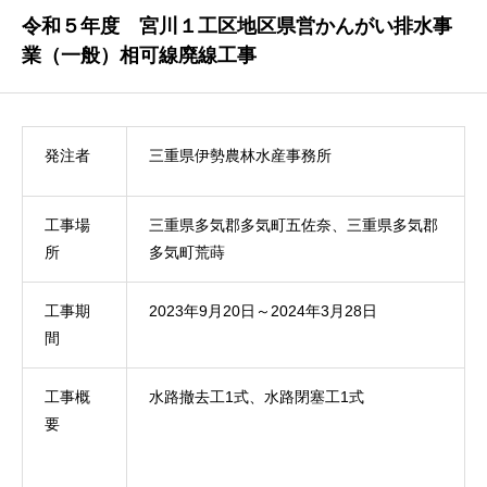
令和５年度 宮川１工区地区県営かんがい排水事
業（一般）相可線廃線工事
発注者
三重県伊勢農林水産事務所
工事場
三重県多気郡多気町五佐奈、三重県多気郡
所
多気町荒蒔
工事期
2023年9月20日～2024年3月28日
間
工事概
水路撤去工1式、水路閉塞工1式
要