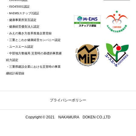
・ISO45001認証
・M-EMSステップ2認証
・健康事業所宣言認定
・健康経営優良法人認定
・みえの働き方改革推進企業登録
・三重とこわか健康経営カンパニー認定
・ユースエール認定
・中部地方整備局 災害時の基礎的事業継
続力認定
・三重県建設企業における災害時の事業
継続計画登録
プライバシーポリシー
Copyright © 2021 NAKAMURA DOKEN CO.,LTD