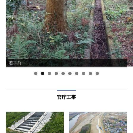
着手前
完成
0
官庁工事