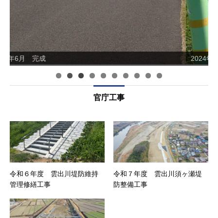
2024年5月 着手前
0
官庁工事
令和６年度 雲出川堤防維持
令和７年度 雲出川須ヶ瀬堤
管理修繕工事
防整備工事