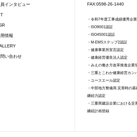
FAX:0598-26-1440
社員インタビュー
CT
・令和7年度工事成績優秀企
SR
・ISO9001認証
・ISO45001認証
採用情報
・M-EMSステップ2認証
ALLERY
・健康事業所宣言認定
お問い合わせ
・健康経営優良法人認定
・みえの働き方改革推進企業
・三重とこわか健康経営カン
・ユースエール認定
・中部地方整備局 災害時の基
継続力認定
・三重県建設企業における災
継続計画登録