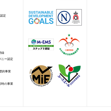
業認定
登録
パニー認定
礎的事業
害時の事業