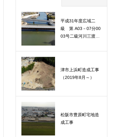
平成31年度広域二
級 第 A03－07分00
03号二級河川三渡川
河川改修（仮橋撤
去・護岸工）工事
津市上浜町造成工事
（2019年8月～）
松阪市豊原町宅地造
成工事