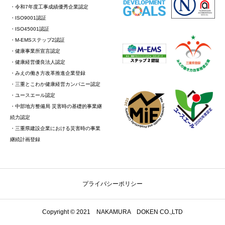
・令和7年度工事成績優秀企業認定
・ISO9001認証
・ISO45001認証
・M-EMSステップ2認証
・健康事業所宣言認定
・健康経営優良法人認定
・みえの働き方改革推進企業登録
・三重とこわか健康経営カンパニー認定
・ユースエール認定
・中部地方整備局 災害時の基礎的事業継
続力認定
・三重県建設企業における災害時の事業
継続計画登録
プライバシーポリシー
Copyright © 2021 NAKAMURA DOKEN CO.,LTD