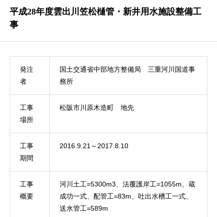
平成28年度雲出川笠松樋管・新井用水施設整備工
事
発注
国土交通省中部地方整備局 三重河川国道事
者
務所
工事
松阪市川原木造町 地先
場所
工事
2016.9.21～2017.8.10
期間
工事
河川土工=5300m3、法覆護岸工=1055m、蔵
概要
成功一式、配管工=83m、吐出水槽工一式、
送水管工=589m