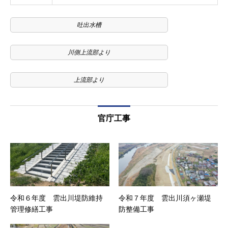
吐出水槽
川側上流部より
上流部より
官庁工事
令和６年度 雲出川堤防維持
令和７年度 雲出川須ヶ瀬堤
管理修繕工事
防整備工事