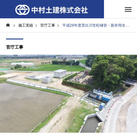
施工実績
官庁工事
平成28年度雲出川笠松樋管・新井用水施設整備工事
官庁工事