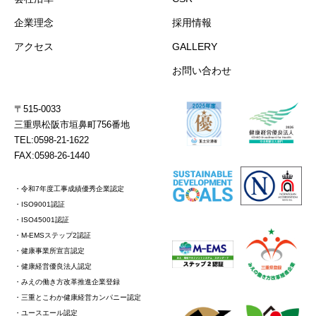
企業理念
採用情報
アクセス
GALLERY
お問い合わせ
〒515-0033
三重県松阪市垣鼻町756番地
TEL:0598-21-1622
FAX:0598-26-1440
・令和7年度工事成績優秀企業認定
・ISO9001認証
・ISO45001認証
・M-EMSステップ2認証
・健康事業所宣言認定
・健康経営優良法人認定
・みえの働き方改革推進企業登録
・三重とこわか健康経営カンパニー認定
・ユースエール認定