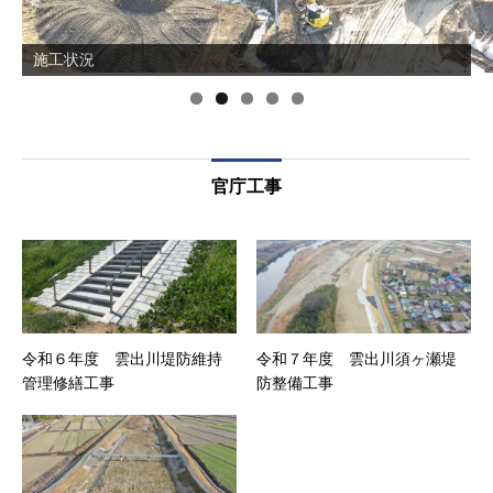
施工状況
官庁工事
令和６年度 雲出川堤防維持
令和７年度 雲出川須ヶ瀬堤
管理修繕工事
防整備工事