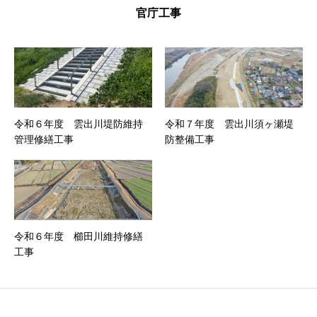
官庁工事
令和６年度 雲出川堤防維持
令和７年度 雲出川須ヶ瀬堤
管理修繕工事
防整備工事
令和６年度 櫛田川維持修繕
工事