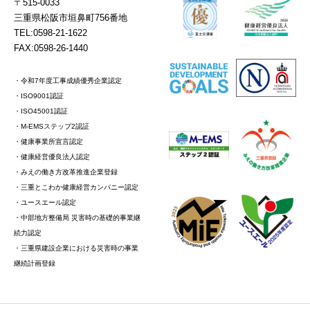
〒515-0033
三重県松阪市垣鼻町756番地
TEL:0598-21-1622
FAX:0598-26-1440
・令和7年度工事成績優秀企業認定
・ISO9001認証
・ISO45001認証
・M-EMSステップ2認証
・健康事業所宣言認定
・健康経営優良法人認定
・みえの働き方改革推進企業登録
・三重とこわか健康経営カンパニー認定
・ユースエール認定
・中部地方整備局 災害時の基礎的事業継
続力認定
・三重県建設企業における災害時の事業
継続計画登録